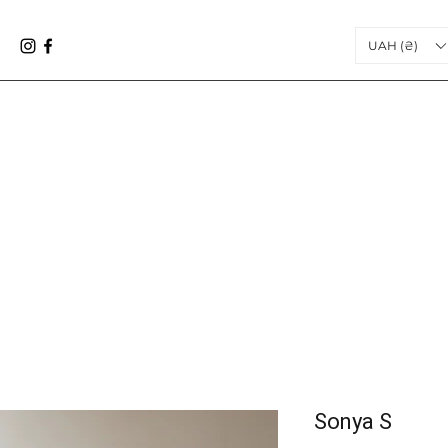
UAH (₴)
Sonya S