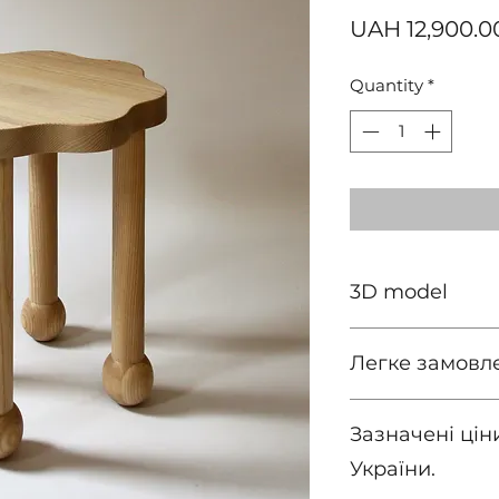
UAH 12,900.0
Quantity
*
3D model
завантажити
Легке замовл
зателефонуйте а
Зазначені ціни
на viber/telegra
ми уточнимо дет
України.
надішлемо рахун