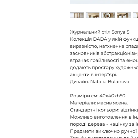
Журнальний стіл Sonya S
Колекція DADA у якій функц
виразністю, натхненна спа
засновників абстракціонізму
втрачає грайливості та емоці
додають простору художньо
акценти в інтер"єрі.
Дизайн: Natalia Bulanova
Розміри cм: 40x40xh50
Матеріали: масив ясена.
Стандартні кольори: відтінк
Можливо виготовлення в інд
породі дерева - націнку за і
Предмети виключно ручної