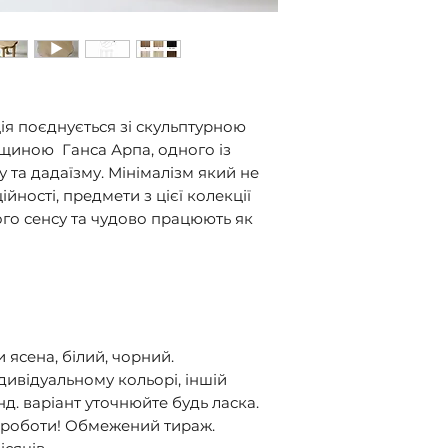
Для інших країн 
(з урахуванням с
посередників, до
ія поєднується зі скульптурною
дщиною Ганса Арпа, одного із
 та дадаїзму. Мінімалізм який не
йності, предмети з цієї колекції
го сенсу та чудово працюють як
и ясена, білий, чорний.
ивідуальному кольорі, іншій
нд. варіант уточнюйте будь ласка.
 роботи! Обмежений тираж.