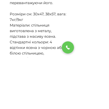
перевантажуючи його.
Розміри см: 30х47, 38x57, вага:
7кг/9кг
Матеріали: стільниця
виготовлена з металу,
підстава з масиву ясена.
Стандартні кольори: 4
відтінки ясена з чорною або
білою стільницею,
чорний, білий.
Можливо виготовлення в
індивідуальному кольорі,
іншій породі дерева
- націнку за інд. варіант
уточнюйте будь ласка.
Предмети виключно ручної
роботи! Обмежений тираж.
Термін виготовлення: до 2