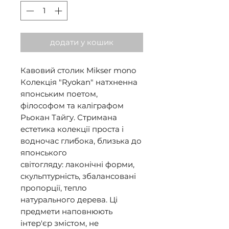
додати у кошик
Кавовий столик Mikser mono
Колекція "Ryokan" натхненна
японським поетом,
філософом та каліграфом
Рьокан Тайгу. Стримана
естетика колекції проста і
водночас глибока, близька до
японського
світогляду: лаконічні форми,
скульптурність, збалансовані
пропорції, тепло
натурального дерева. Ці
предмети наповнюють
інтер'єр змістом, не